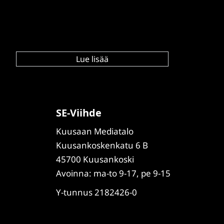
Lue lisää
SE-Viihde
Kuusaan Mediatalo
Kuusankoskenkatu 6 B
45700 Kuusankoski
Avoinna: ma-to 9-17, pe 9-15
Y-tunnus 2182426-0
F
Y
L
I
S