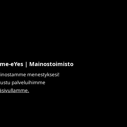
me-eYes | Mainostoimisto
inostamme menestyksesi!
tustu palveluihimme
äsivullamme.