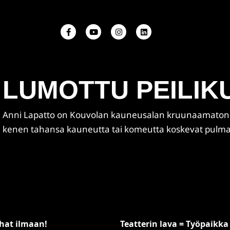
F
Y
I
L
a
o
n
i
c
u
s
n
e
t
t
k
b
u
a
e
o
b
g
d
o
e
r
i
LUMOTTU PEILIK
k
a
n
-
m
f
Anni Lapatto on Kouvolan kauneusalan kruunaamaton
kenen tahansa kauneutta tai komeutta koskevat pulma
hat ilmaan!
Teatterin lava = Työpaikka