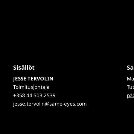
Sisällöt
Sa
JESSE TERVOLIN
Ma
Toimitusjohtaja
Tu
+358 44 503 2539
pä
jesse.tervolin@same-eyes.com