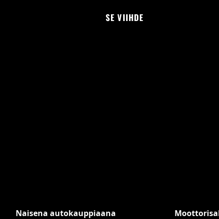
Skip
SE VIIHDE
to
content
Naisena autokauppiaana
Moottorisa